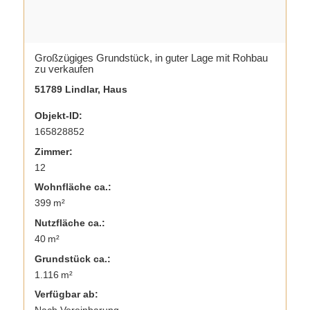
Großzügiges Grundstück, in guter Lage mit Rohbau
zu verkaufen
51789 Lindlar, Haus
Objekt-ID:
165828852
Zimmer:
12
Wohnfläche ca.:
399 m²
Nutzfläche ca.:
40 m²
Grund­stück ca.:
1.116 m²
Verfügbar ab: