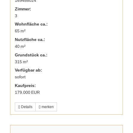
169488024
Zimmer:
3
Wohnfläche ca.:
65 m²
Nutzfläche ca.:
40 m²
Grund­stück ca.:
315 m²
Verfügbar ab:
sofort
Kaufpreis:
179.000 EUR
Details
merken