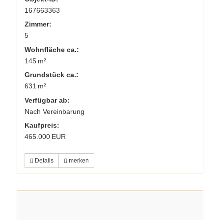
167663363
Zimmer:
5
Wohnfläche ca.:
145 m²
Grund­stück ca.:
631 m²
Verfügbar ab:
Nach Vereinbarung
Kaufpreis:
465.000 EUR
Details
merken