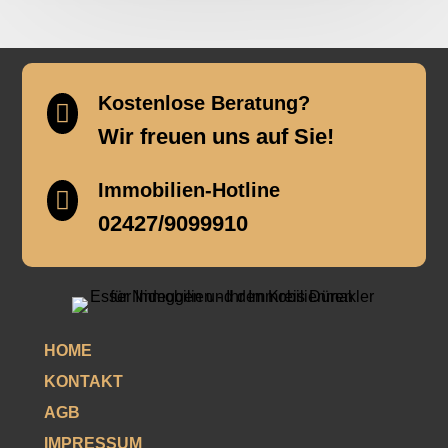
Kostenlose Beratung?

Wir freuen uns auf Sie!
Immobilien-Hotline

02427/9099910
HOME
KONTAKT
AGB
IMPRESSUM