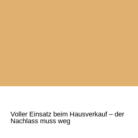
SIE SUCHEN
…Ihr neues Zuhause ganz nach Ihren Wünschen und
Vorstellungen!
UNSERE PARTNER
Vertrauensvolle Zusammenarbeit und kompetente
Fachberatung.
Voller Einsatz beim Hausverkauf – der
Nachlass muss weg