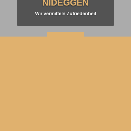
NIDEGGEN
Wir vermitteln Zufriedenheit
KONTAKT
ÜBER UNS
Immobilienmakler Nideggen – Jahrzentelange Erfahrung im
Kreis Düren
LEISTUNGEN
Professionelle Beratung bei allen Fragen rund um den
Immobilienverkauf.