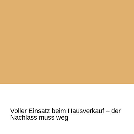
SIE SUCHEN
…Ihr neues Zuhause ganz nach Ihren Wünschen und
Vorstellungen!
UNSERE PARTNER
Vertrauensvolle Zusammenarbeit und kompetente
Fachberatung.
Voller Einsatz beim Hausverkauf – der
Nachlass muss weg