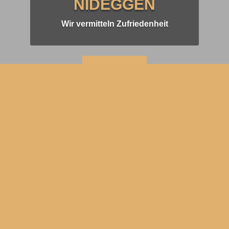
NIDEGGEN
Wir vermitteln Zufriedenheit
KONTAKT
ÜBER UNS
Immobilienmakler Nideggen – Jahrzentelange Erfahrung im
Kreis Düren
LEISTUNGEN
Professionelle Beratung bei allen Fragen rund um den
Immobilienverkauf.