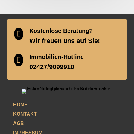
Kostenlose Beratung?

Wir freuen uns auf Sie!
Immobilien-Hotline

02427/9099910
HOME
KONTAKT
AGB
IMPRESSUM