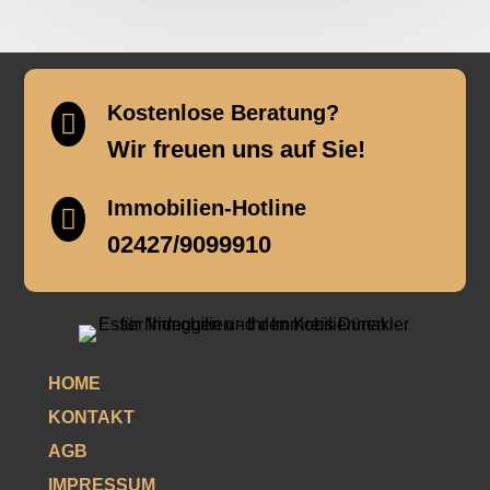
Kostenlose Beratung?

Wir freuen uns auf Sie!
Immobilien-Hotline

02427/9099910
HOME
KONTAKT
AGB
IMPRESSUM