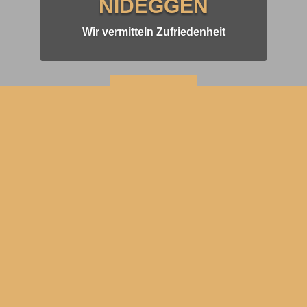
NIDEGGEN
Wir vermitteln Zufriedenheit
KONTAKT
ÜBER UNS
Immobilienmakler Nideggen – Jahrzentelange Erfahrung im
Kreis Düren
LEISTUNGEN
Professionelle Beratung bei allen Fragen rund um den
Immobilienverkauf.