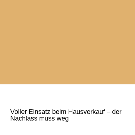
SIE SUCHEN
…Ihr neues Zuhause ganz nach Ihren Wünschen und
Vorstellungen!
UNSERE PARTNER
Vertrauensvolle Zusammenarbeit und kompetente
Fachberatung.
Voller Einsatz beim Hausverkauf – der
Nachlass muss weg